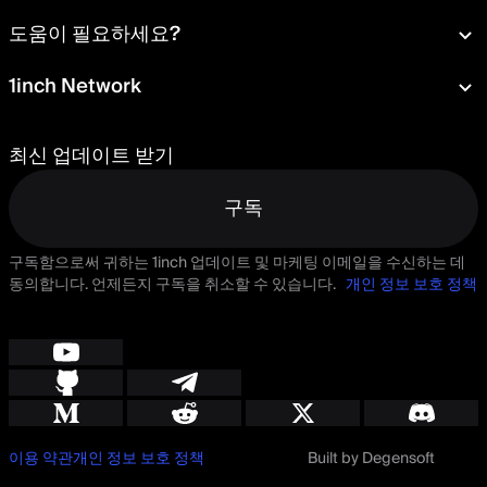
지갑
소개
도움이 필요하세요?
포트폴리오
보도 자료실
카드
문서
1inch Network
보안
Aqua
알아보기
블로그
Staking
토큰
고객 센터
채용
최신 업데이트 받기
위임
문의하기
거버넌스
기능 제안
구독
구독함으로써 귀하는 1inch 업데이트 및 마케팅 이메일을 수신하는 데
동의합니다. 언제든지 구독을 취소할 수 있습니다.
개인 정보 보호 정책
이용 약관
개인 정보 보호 정책
Built by Degensoft