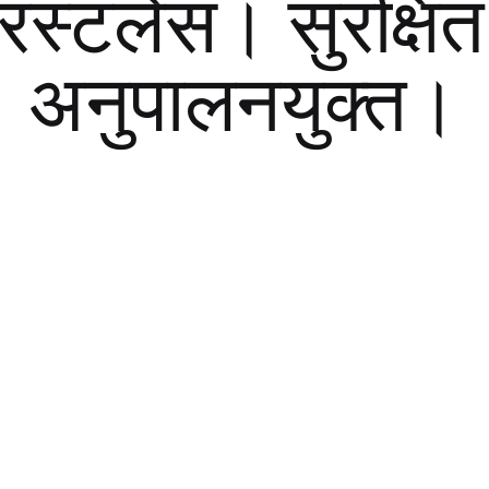
्रस्टलेस। सुरक्षि
अनुपालनयुक्त।